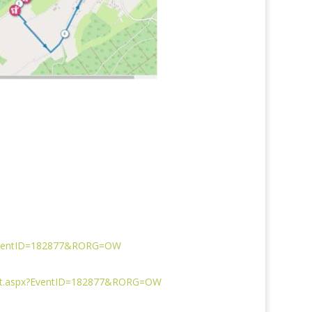
px?EventID=182877&RORG=OW
ntList.aspx?EventID=182877&RORG=OW