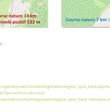
es
ms.registration4all.com/EventRegistration/Register_Sport_Event.as
da Flyer A4 Recto Verso2022
istration4all.com/EventRegistration/Register_Sport_Event_Participa