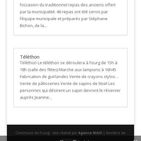
l’occasion du traditionnel repas des anciens offert
par la municipalité. 46 repas ont été servis par
l’équipe municipale et préparés par Stéphane
Bichon, de la...
Téléthon
Téléthon Le téléthon se déroulera à Fourg de 15h à
18h (salle des fêtes) Marche aux lampions à 16h45
Fabrication de guirlandes Vente de crayons stylos…
Vente de pâtisseries Vente de sapins de Noël Les
personnes qui désirent un sapin devront le réserver
auprès Jeanine...
Commune de Fourg - site réalisé par
Agence NikO
| Nombre de
visiteurs