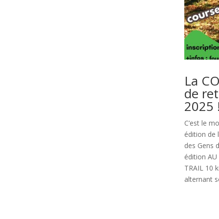
La CO
de re
2025 !
C’est le m
édition de
des Gens 
édition A
TRAIL 10 k
alternant s