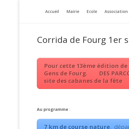
Accueil
Mairie
Ecole
Association
Corrida de Fourg 1er 
Pour cette 13ème édition de
Gens de Fourg.
DES PARC
site des cabanes de la fête
Au programme
:
7 km de course nature
, dépa