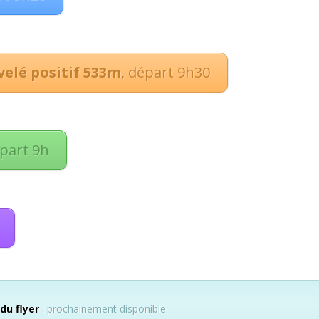
velé positif 533m
, départ 9h30
épart 9h
 du flyer
: prochainement disponible