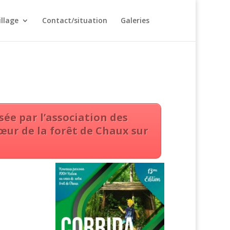
illage
Contact/situation
Galeries
ée par l’association des
œur de la forêt de Chaux sur