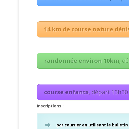
14 km de course nature déni
randonnée environ 10km
, d
course enfants
, départ 13h30
Inscriptions :
par courrier en utilisant le bulletin