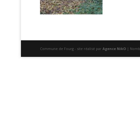
Commune de Fourg - site réalisé par
Agence NikO
| Nombr