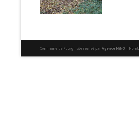
Commune de Fourg - site réalisé par
Agence NikO
| Nombr