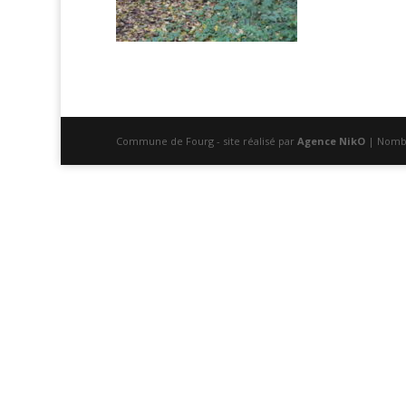
Commune de Fourg - site réalisé par
Agence NikO
| Nombr