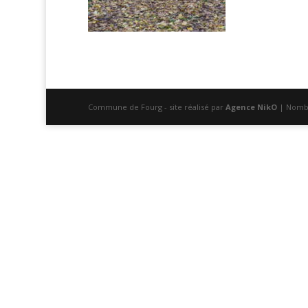
Commune de Fourg - site réalisé par
Agence NikO
| Nombr