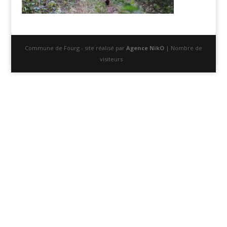
Commune de Fourg - site réalisé par
Agence NikO
| Nombre de
visiteurs