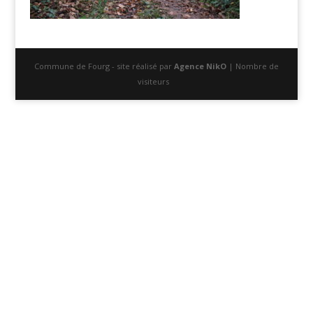
Commune de Fourg - site réalisé par
Agence NikO
| Nombre de
visiteurs