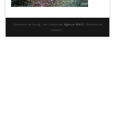
Commune de Fourg - site réalisé par
Agence NikO
| Nombre de
visiteurs