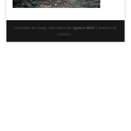
Commune de Fourg - site réalisé par
Agence NikO
| Nombre de
visiteurs