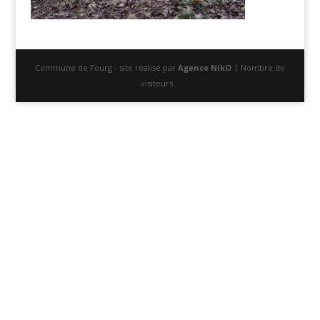
Commune de Fourg - site réalisé par
Agence NikO
| Nombre de
visiteurs