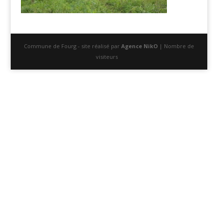
Commune de Fourg - site réalisé par
Agence NikO
| Nombre de
visiteurs