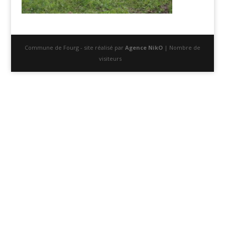
Commune de Fourg - site réalisé par
Agence NikO
| Nombre de
visiteurs