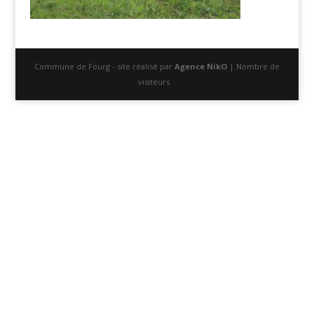
Commune de Fourg - site réalisé par
Agence NikO
| Nombre de
visiteurs