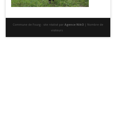
Commune de Fourg - site réalisé par
Agence NikO
| Nombre de
visiteurs