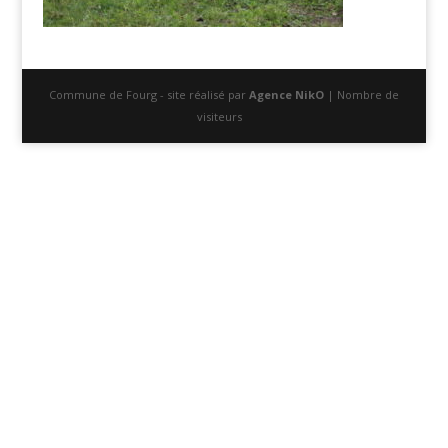
Commune de Fourg - site réalisé par
Agence NikO
| Nombre de
visiteurs