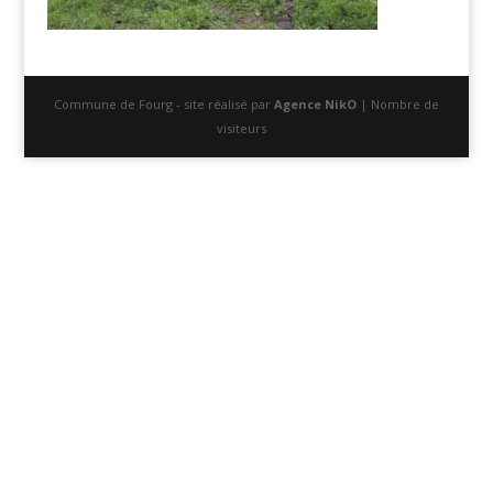
Commune de Fourg - site réalisé par
Agence NikO
| Nombre de
visiteurs