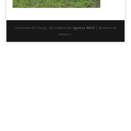
Commune de Fourg - site réalisé par
Agence NikO
| Nombre de
visiteurs