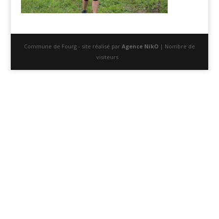
Commune de Fourg - site réalisé par
Agence NikO
| Nombre de
visiteurs