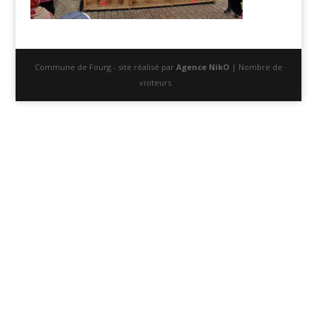
Commune de Fourg - site réalisé par
Agence NikO
| Nombre de
visiteurs