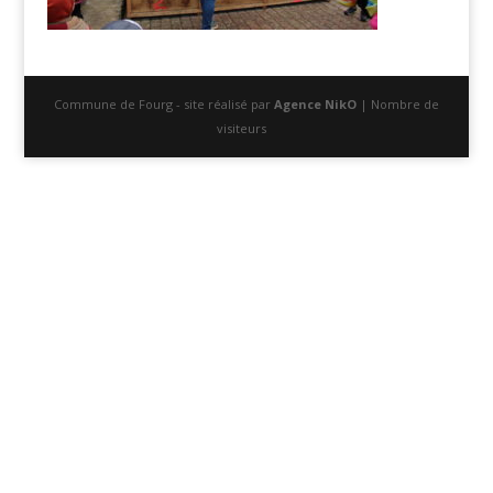
Commune de Fourg - site réalisé par
Agence NikO
| Nombre de
visiteurs