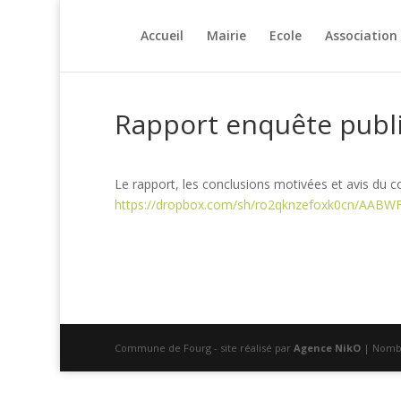
Accueil
Mairie
Ecole
Association
Rapport enquête publ
Le rapport, les conclusions motivées et avis du 
https://dropbox.com/sh/ro2qknzefoxk0cn/AAB
Commune de Fourg - site réalisé par
Agence NikO
| Nombr