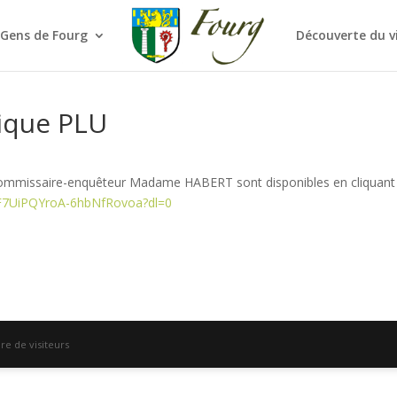
 Gens de Fourg
Découverte du v
ique PLU
commissaire-enquêteur Madame HABERT sont disponibles en cliquant su
WF7UiPQYroA-6hbNfRovoa?dl=0
e de visiteurs