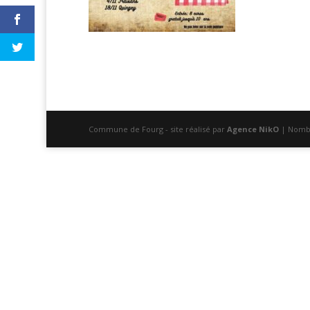
Commune de Fourg - site réalisé par
Agence NikO
| Nombr